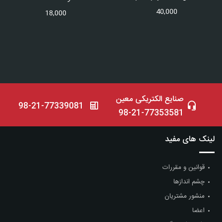
40,000
18,000
صنایع الکتریکی معین
98-21-77339081
98-21-77353581
لینک های مفید
قوانین و مقررات
چشم اندازها
منشور مشتریان
اعضا