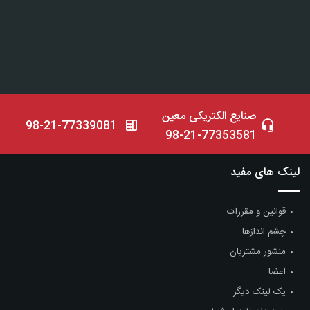
صنایع الکتریکی معین
98-21-77339081
98-21-77353581
لینک های مفید
قوانین و مقررات
چشم اندازها
منشور مشتریان
اعضا
یک لینک دیگر