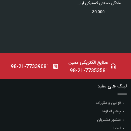
مادگی صنعتی لاستیکی ارتدار برنجی
30,000
صنایع الکتریکی معین
98-21-77339081
98-21-77353581
لینک های مفید
قوانین و مقررات
چشم اندازها
منشور مشتریان
اعضا