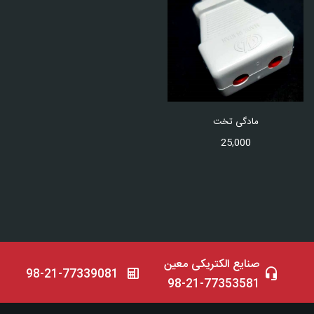
مادگی تخت
25,000
صنایع الکتریکی معین
98-21-77339081
98-21-77353581